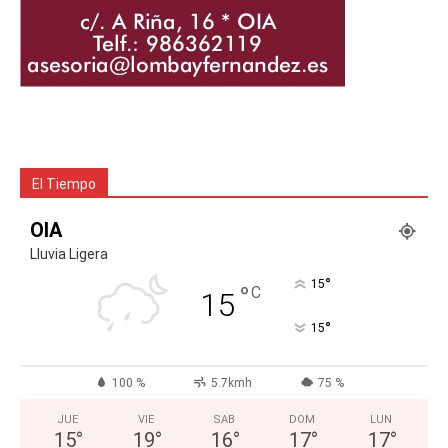
El Tiempo
OIA
Lluvia Ligera
°
15
°
C
15
°
15
100 %
5.7kmh
75 %
JUE
VIE
SAB
DOM
LUN
15
°
19
°
16
°
17
°
17
°