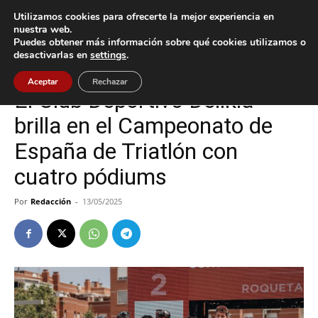
Utilizamos cookies para ofrecerte la mejor experiencia en
nuestra web.
Puedes obtener más información sobre qué cookies utilizamos o
Inicio
Deportes
desactivarlas en
settings
.
Deportes
Vigo
Aceptar
Rechazar
El Club Deportivo Delikia
brilla en el Campeonato de
España de Triatlón con
cuatro pódiums
Por
Redacción
-
13/05/2025