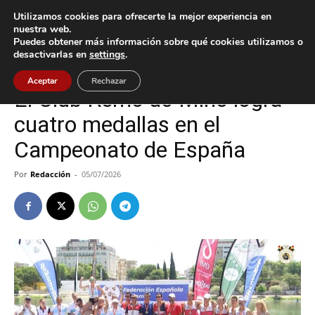
Utilizamos cookies para ofrecerte la mejor experiencia en
nuestra web.
Puedes obtener más información sobre qué cookies utilizamos o
Inicio
Deportes
desactivarlas en
settings
.
Deportes
Tui
Aceptar
Rechazar
El Club Remo do Miño logra
cuatro medallas en el
Campeonato de España
Por
Redacción
-
05/07/2026