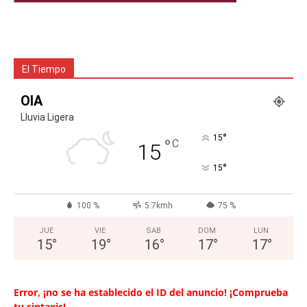
El Tiempo
OIA
Lluvia Ligera
°
15
°
C
15
°
15
100 %
5.7kmh
75 %
JUE
VIE
SAB
DOM
LUN
15
°
19
°
16
°
17
°
17
°
Error, ¡no se ha establecido el ID del anuncio! ¡Comprueba
tu sintaxis!