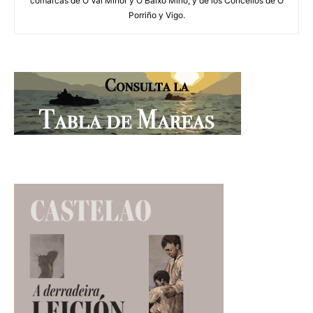
comarcas de O Val Miñor y O Baixo Miño, y de los Concellos de O
Porriño y Vigo.