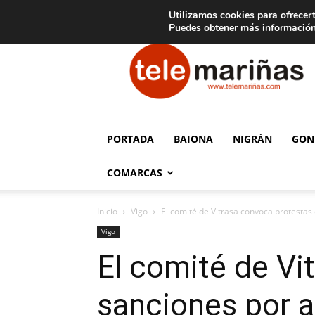
C
15
Aviso legal
Tarifas de publicidad
Oia
Utilizamos cookies para ofrecert
Puedes obtener más información
Telemariñas
PORTADA
BAIONA
NIGRÁN
GON
COMARCAS
Inicio
Vigo
El comité de Vitrasa convoca protestas 
Vigo
El comité de Vi
sanciones por a