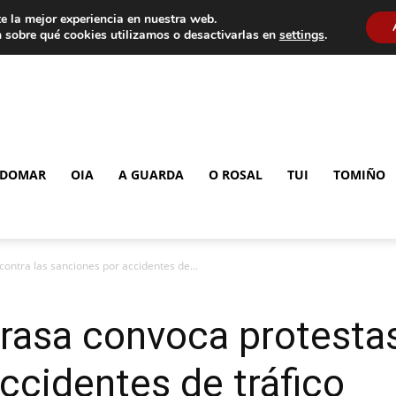
e la mejor experiencia en nuestra web.
 sobre qué cookies utilizamos o desactivarlas en
settings
.
DOMAR
OIA
A GUARDA
O ROSAL
TUI
TOMIÑO
contra las sanciones por accidentes de...
trasa convoca protestas
ccidentes de tráfico