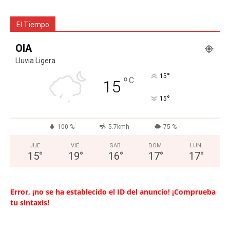
El Tiempo
OIA
Lluvia Ligera
°
15
°
C
15
°
15
100 %
5.7kmh
75 %
JUE
VIE
SAB
DOM
LUN
15
°
19
°
16
°
17
°
17
°
Error, ¡no se ha establecido el ID del anuncio! ¡Comprueba
tu sintaxis!