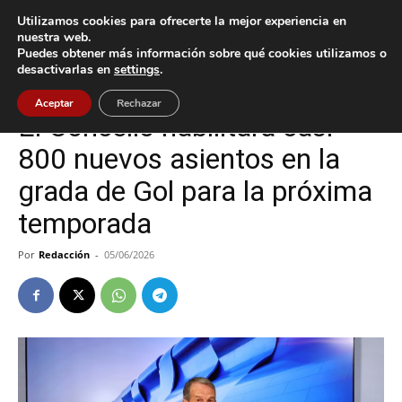
Utilizamos cookies para ofrecerte la mejor experiencia en
nuestra web.
Puedes obtener más información sobre qué cookies utilizamos o
Inicio
Vigo
desactivarlas en
settings
.
Vigo
Aceptar
Rechazar
El Concello habilitará casi
800 nuevos asientos en la
grada de Gol para la próxima
temporada
Por
Redacción
-
05/06/2026