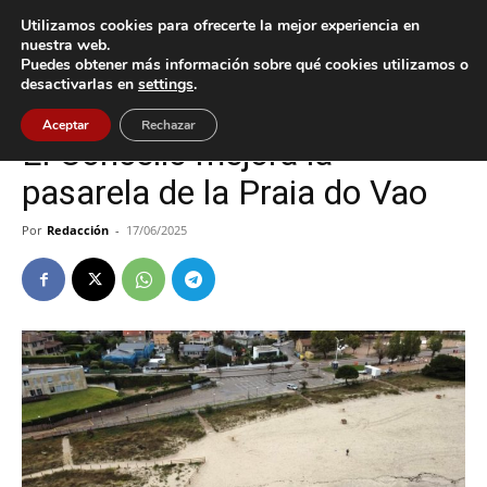
Utilizamos cookies para ofrecerte la mejor experiencia en
nuestra web.
Puedes obtener más información sobre qué cookies utilizamos o
Inicio
Vigo
desactivarlas en
settings
.
Vigo
Aceptar
Rechazar
El Concello mejora la
pasarela de la Praia do Vao
Por
Redacción
-
17/06/2025