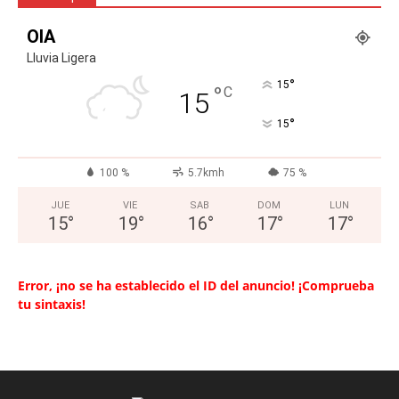
OIA
Lluvia Ligera
°
15
°
C
15
°
15
100 %
5.7kmh
75 %
JUE
VIE
SAB
DOM
LUN
15
°
19
°
16
°
17
°
17
°
Error, ¡no se ha establecido el ID del anuncio! ¡Comprueba
tu sintaxis!