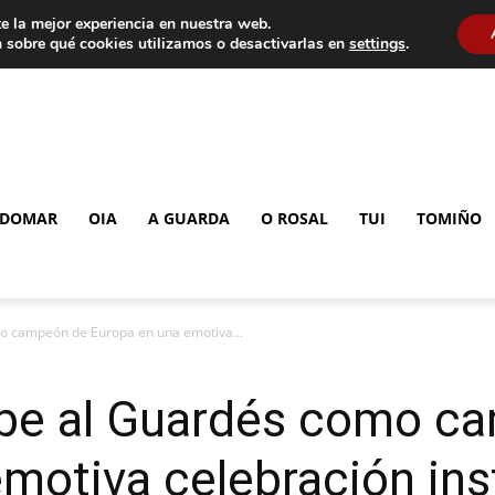
e la mejor experiencia en nuestra web.
 sobre qué cookies utilizamos o desactivarlas en
settings
.
DOMAR
OIA
A GUARDA
O ROSAL
TUI
TOMIÑO
mo campeón de Europa en una emotiva...
cibe al Guardés como c
motiva celebración ins