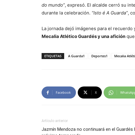
do mundo”
, expresó. El alcalde cerró su in
durante la celebración.
“Isto é A Guarda”
, c
La jornada dejó imágenes para el recuerdo 
Mecalia Atlético Guardés y una afición
que 
ETIQUETAS
A Guarda1
Deportes1
Mecalia Atlé
Facebook
X
WhatsAp
Artículo anterior
Jazmín Mendoza no continuará en el Guardés 