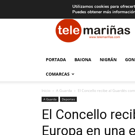
C
15
Aviso legal
Tarifas de publicidad
Oia
Utilizamos cookies para ofrecert
Puedes obtener más información
Telemariñas
PORTADA
BAIONA
NIGRÁN
GON
COMARCAS
Inicio
A Guarda
El Concello recibe al Guardés co
A Guarda
Deportes
El Concello re
Europa en una e