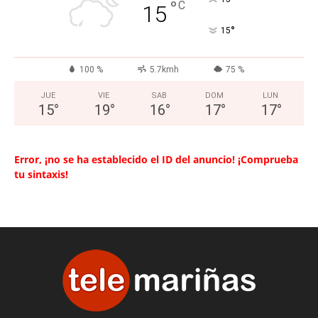
°
C
15
°
15
100 %
5.7kmh
75 %
JUE
VIE
SAB
DOM
LUN
15
°
19
°
16
°
17
°
17
°
Error, ¡no se ha establecido el ID del anuncio! ¡Comprueba
tu sintaxis!