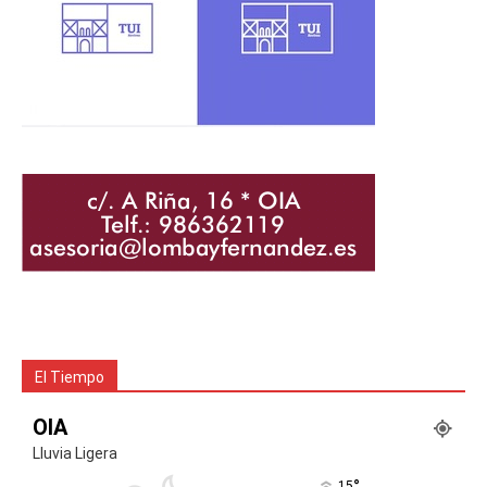
El Tiempo
OIA
Lluvia Ligera
°
15