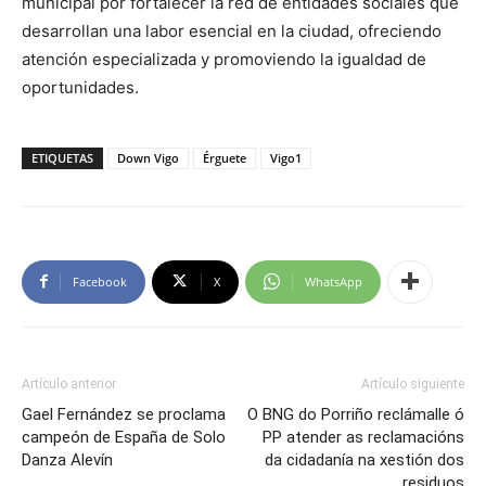
municipal por fortalecer la red de entidades sociales que
desarrollan una labor esencial en la ciudad, ofreciendo
atención especializada y promoviendo la igualdad de
oportunidades.
ETIQUETAS
Down Vigo
Érguete
Vigo1
Facebook
X
WhatsApp
Artículo anterior
Artículo siguiente
Gael Fernández se proclama
O BNG do Porriño reclámalle ó
campeón de España de Solo
PP atender as reclamacións
Danza Alevín
da cidadanía na xestión dos
residuos