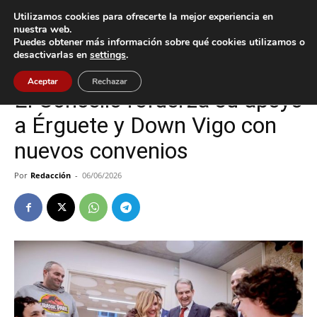
Utilizamos cookies para ofrecerte la mejor experiencia en
nuestra web.
Puedes obtener más información sobre qué cookies utilizamos o
Inicio
Vigo
desactivarlas en
settings
.
Vigo
Aceptar
Rechazar
El Concello refuerza su apoyo
a Érguete y Down Vigo con
nuevos convenios
Por
Redacción
-
06/06/2026