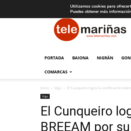
C
15
Aviso legal
Tarifas de publicidad
Oia
Utilizamos cookies para ofrecert
Puedes obtener más información
Telemariñas
PORTADA
BAIONA
NIGRÁN
GON
COMARCAS
Inicio
Vigo
El Cunqueiro logra la certificación int
Vigo
El Cunqueiro log
BREEAM por su 