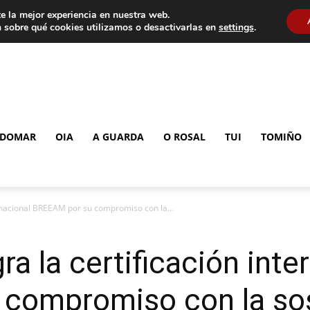
e la mejor experiencia en nuestra web.
 sobre qué cookies utilizamos o desactivarlas en
settings
.
DOMAR
OIA
A GUARDA
O ROSAL
TUI
TOMIÑO
ernacional BREEAM por su compromiso con la...
ra la certificación inte
compromiso con la sos