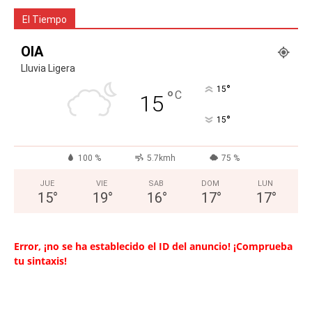
El Tiempo
OIA
Lluvia Ligera
°
15
°
C
15
°
15
100 %
5.7kmh
75 %
JUE
VIE
SAB
DOM
LUN
15
°
19
°
16
°
17
°
17
°
Error, ¡no se ha establecido el ID del anuncio! ¡Comprueba
tu sintaxis!