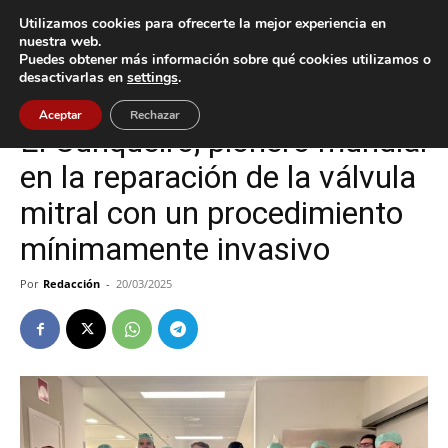
Utilizamos cookies para ofrecerte la mejor experiencia en
nuestra web.
Puedes obtener más información sobre qué cookies utilizamos o
Inicio
Vigo
desactivarlas en
settings
.
Vigo
Aceptar
Rechazar
El Cunqueiro, pionero mundial
en la reparación de la válvula
mitral con un procedimiento
mínimamente invasivo
Por
Redacción
-
20/03/2025