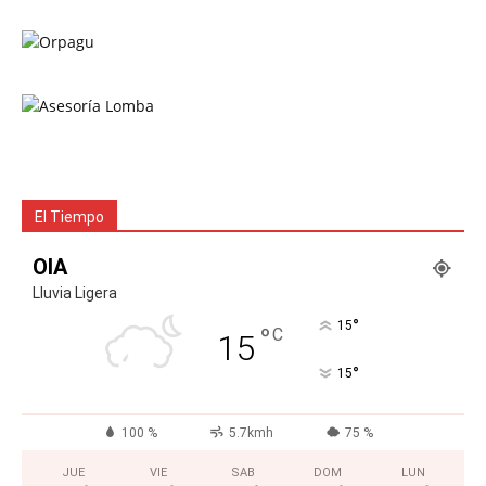
El Tiempo
OIA
Lluvia Ligera
°
15
°
C
15
°
15
100 %
5.7kmh
75 %
JUE
VIE
SAB
DOM
LUN