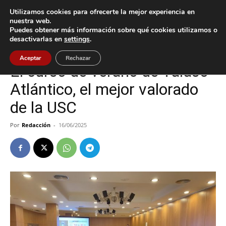
Utilizamos cookies para ofrecerte la mejor experiencia en
nuestra web.
Puedes obtener más información sobre qué cookies utilizamos o
Inicio
Oia
desactivarlas en
settings
.
Oia
Aceptar
Rechazar
El curso de verano de Talaso
Atlántico, el mejor valorado
de la USC
Por
Redacción
-
16/06/2025