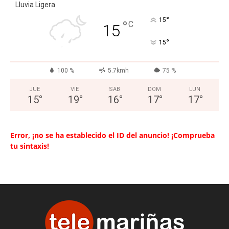
Lluvia Ligera
°
15
°
C
15
°
15
100 %
5.7kmh
75 %
JUE
VIE
SAB
DOM
LUN
15
°
19
°
16
°
17
°
17
°
Error, ¡no se ha establecido el ID del anuncio! ¡Comprueba
tu sintaxis!