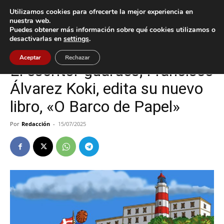
Utilizamos cookies para ofrecerte la mejor experiencia en
nuestra web.
Puedes obtener más información sobre qué cookies utilizamos o
Inicio
A Guarda
desactivarlas en
settings
.
A Guarda
Cultura / Ocio
Aceptar
Rechazar
El escritor guardés, Francisco
Álvarez Koki, edita su nuevo
libro, «O Barco de Papel»
Por
Redacción
-
15/07/2025