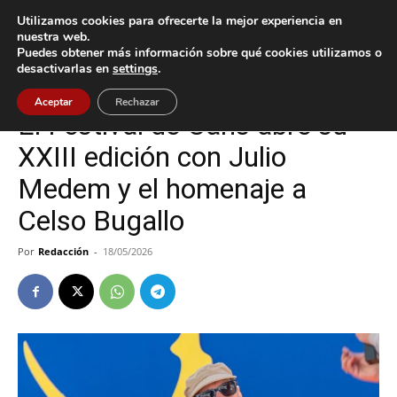
Utilizamos cookies para ofrecerte la mejor experiencia en
nuestra web.
Puedes obtener más información sobre qué cookies utilizamos o
Inicio
Cultura / Ocio
desactivarlas en
settings
.
Cultura / Ocio
O Porriño
Aceptar
Rechazar
El Festival de Cans abre su
XXIII edición con Julio
Medem y el homenaje a
Celso Bugallo
Por
Redacción
-
18/05/2026