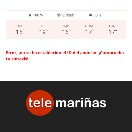
100 %
5.7kmh
75 %
JUE
VIE
SAB
DOM
LUN
15
°
19
°
16
°
17
°
17
°
Error, ¡no se ha establecido el ID del anuncio! ¡Comprueba
tu sintaxis!