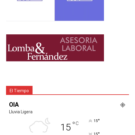
El Tiempo
OIA
Lluvia Ligera
°
15
°
C
15
°
15