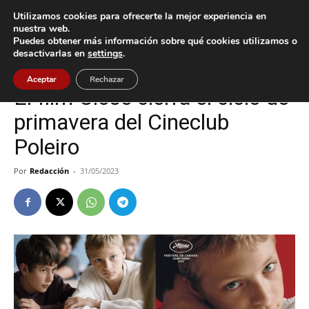
Utilizamos cookies para ofrecerte la mejor experiencia en
nuestra web.
Puedes obtener más información sobre qué cookies utilizamos o
Inicio
Cultura / Ocio
desactivarlas en
settings
.
Cultura / Ocio
Tomiño
Aceptar
Rechazar
El film Close cierra el ciclo de
primavera del Cineclub
Poleiro
Por
Redacción
-
31/05/2023