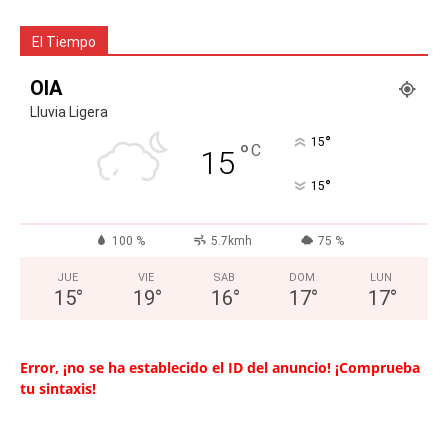
El Tiempo
OIA
Lluvia Ligera
°
15
°
C
15
°
15
100 %
5.7kmh
75 %
JUE
VIE
SAB
DOM
LUN
15
°
19
°
16
°
17
°
17
°
Error, ¡no se ha establecido el ID del anuncio! ¡Comprueba
tu sintaxis!