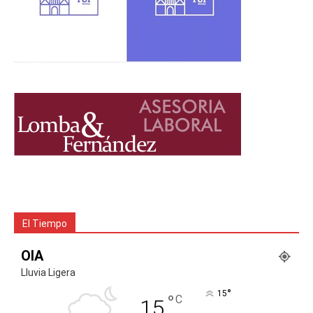
El Tiempo
OIA
Lluvia Ligera
°
15
°
C
15