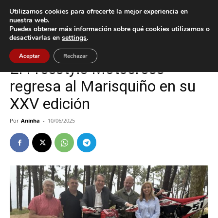
Utilizamos cookies para ofrecerte la mejor experiencia en
nuestra web.
Puedes obtener más información sobre qué cookies utilizamos o
Inicio
Cultura / Ocio
desactivarlas en
settings
.
Cultura / Ocio
Deportes
Vigo
Aceptar
Rechazar
El Freestyle Motocross
regresa al Marisquiño en su
XXV edición
Por
Aninha
-
10/06/2025