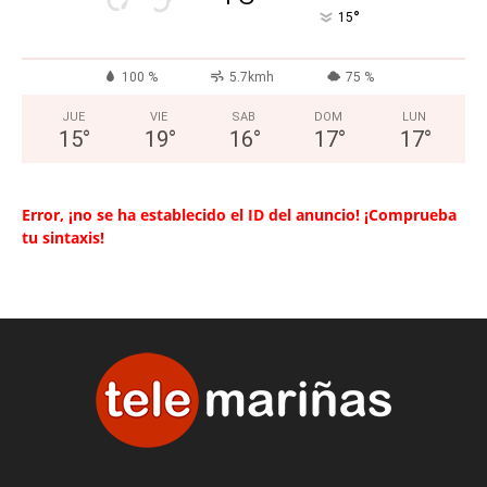
°
15
100 %
5.7kmh
75 %
JUE
VIE
SAB
DOM
LUN
15
°
19
°
16
°
17
°
17
°
Error, ¡no se ha establecido el ID del anuncio! ¡Comprueba
tu sintaxis!