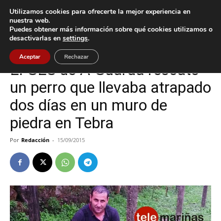
Utilizamos cookies para ofrecerte la mejor experiencia en
nuestra web.
Puedes obtener más información sobre qué cookies utilizamos o
Inicio
Tomiño
desactivarlas en
settings
.
Tomiño
Aceptar
Rechazar
El GES de A Guarda rescató
un perro que llevaba atrapado
dos días en un muro de
piedra en Tebra
Por
Redacción
-
15/09/2015