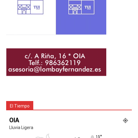
El Tiempo
OIA
Lluvia Ligera
°
15