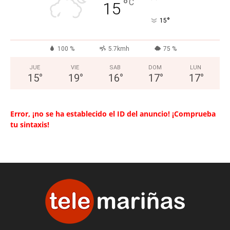
°
C
15
°
15
100 %
5.7kmh
75 %
JUE
VIE
SAB
DOM
LUN
15
°
19
°
16
°
17
°
17
°
Error, ¡no se ha establecido el ID del anuncio! ¡Comprueba
tu sintaxis!