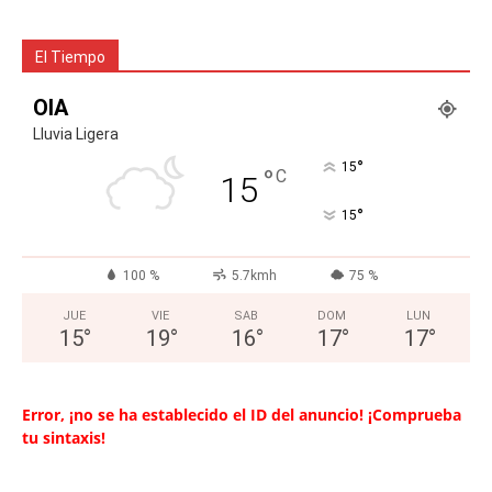
El Tiempo
OIA
Lluvia Ligera
°
15
°
C
15
°
15
100 %
5.7kmh
75 %
JUE
VIE
SAB
DOM
LUN
15
°
19
°
16
°
17
°
17
°
Error, ¡no se ha establecido el ID del anuncio! ¡Comprueba
tu sintaxis!