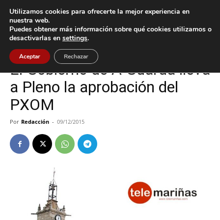
Utilizamos cookies para ofrecerte la mejor experiencia en
nuestra web.
Puedes obtener más información sobre qué cookies utilizamos o
Inicio
A Guarda
desactivarlas en
settings
.
A Guarda
Aceptar
Rechazar
El Gobierno de A Guarda lleva
a Pleno la aprobación del
PXOM
Por
Redacción
-
09/12/2015