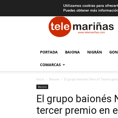
C
15
Aviso legal
Tarifas de publicidad
Oia
Utilizamos cookies para ofrecert
Puedes obtener más información
Telemariñas
PORTADA
BAIONA
NIGRÁN
GON
COMARCAS
Inicio
Baiona
El grupo baionés Non si? Teatro gana 
Baiona
El grupo baionés 
tercer premio en 