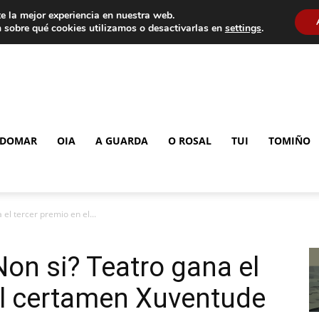
e la mejor experiencia en nuestra web.
 sobre qué cookies utilizamos o desactivarlas en
settings
.
DOMAR
OIA
A GUARDA
O ROSAL
TUI
TOMIÑO
el tercer premio en el...
Non si? Teatro gana el
el certamen Xuventude