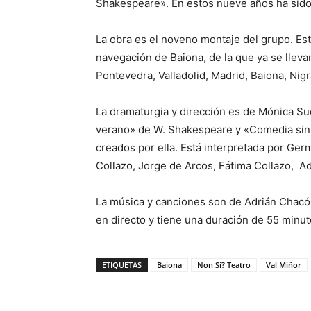
Shakespeare». En estos nueve años ha sido 
La obra es el noveno montaje del grupo. Est
navegación de Baiona, de la que ya se llev
Pontevedra, Valladolid, Madrid, Baiona, Ni
La dramaturgia y dirección es de Mónica Su
verano» de W. Shakespeare y «Comedia sin t
creados por ella. Está interpretada por Ger
Collazo, Jorge de Arcos, Fátima Collazo, A
La música y canciones son de Adrián Chacó
en directo y tiene una duración de 55 minut
ETIQUETAS
Baiona
Non Si? Teatro
Val Miñor