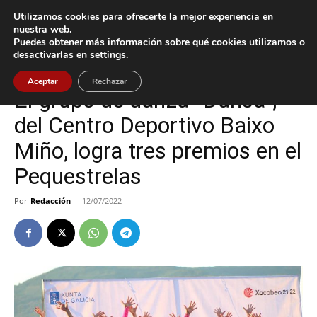
Utilizamos cookies para ofrecerte la mejor experiencia en
nuestra web.
Puedes obtener más información sobre qué cookies utilizamos o
Inicio
A Guarda
desactivarlas en
settings
.
A Guarda
Deportes
Aceptar
Rechazar
El grupo de danza “Dansá”,
del Centro Deportivo Baixo
Miño, logra tres premios en el
Pequestrelas
Por
Redacción
-
12/07/2022