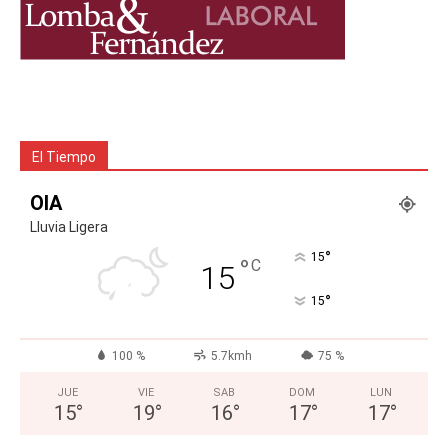
El Tiempo
OIA
Lluvia Ligera
°
15
°
C
15
°
15
100 %
5.7kmh
75 %
JUE
VIE
SAB
DOM
LUN
15
°
19
°
16
°
17
°
17
°