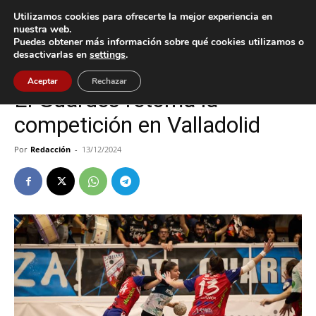
Utilizamos cookies para ofrecerte la mejor experiencia en
nuestra web.
Puedes obtener más información sobre qué cookies utilizamos o
Inicio
A Guarda
desactivarlas en
settings
.
A Guarda
Deportes
Aceptar
Rechazar
El Guardés retoma la
competición en Valladolid
Por
Redacción
-
13/12/2024