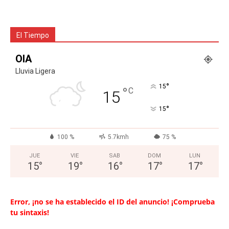
El Tiempo
OIA
Lluvia Ligera
°
15
°
C
15
°
15
100 %
5.7kmh
75 %
JUE
VIE
SAB
DOM
LUN
15
°
19
°
16
°
17
°
17
°
Error, ¡no se ha establecido el ID del anuncio! ¡Comprueba
tu sintaxis!