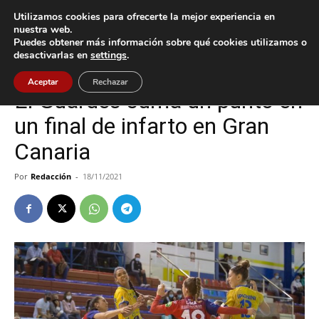
Utilizamos cookies para ofrecerte la mejor experiencia en
nuestra web.
Puedes obtener más información sobre qué cookies utilizamos o
Inicio
A Guarda
desactivarlas en
settings
.
A Guarda
Deportes
Aceptar
Rechazar
El Guardés suma un punto en
un final de infarto en Gran
Canaria
Por
Redacción
-
18/11/2021