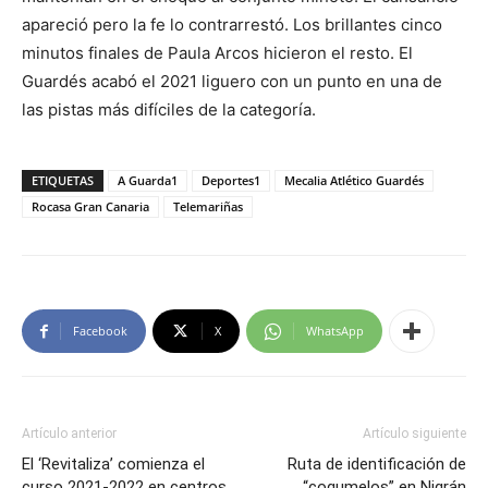
apareció pero la fe lo contrarrestó. Los brillantes cinco
minutos finales de Paula Arcos hicieron el resto. El
Guardés acabó el 2021 liguero con un punto en una de
las pistas más difíciles de la categoría.
ETIQUETAS
A Guarda1
Deportes1
Mecalia Atlético Guardés
Rocasa Gran Canaria
Telemariñas
Facebook
X
WhatsApp
Artículo anterior
Artículo siguiente
El ‘Revitaliza’ comienza el
Ruta de identificación de
curso 2021-2022 en centros
“cogumelos” en Nigrán