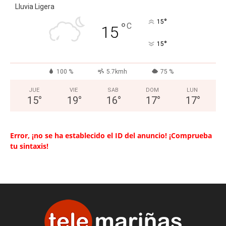
Lluvia Ligera
°
15
°
C
15
°
15
100 %
5.7kmh
75 %
JUE
VIE
SAB
DOM
LUN
15
°
19
°
16
°
17
°
17
°
Error, ¡no se ha establecido el ID del anuncio! ¡Comprueba
tu sintaxis!