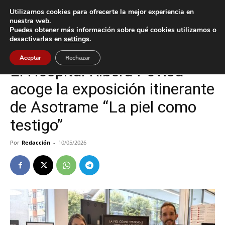
Utilizamos cookies para ofrecerte la mejor experiencia en
nuestra web.
Puedes obtener más información sobre qué cookies utilizamos o
Inicio
Cultura / Ocio
desactivarlas en
settings
.
Cultura / Ocio
Vigo
Aceptar
Rechazar
El Hospital Ribera Povisa
acoge la exposición itinerante
de Asotrame “La piel como
testigo”
Por
Redacción
-
10/05/2026