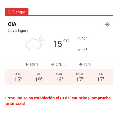
El Tiempo
OIA
Lluvia Ligera
°
15
°
C
15
°
15
100 %
5.7kmh
75 %
JUE
VIE
SAB
DOM
LUN
15
°
19
°
16
°
17
°
17
°
Error, ¡no se ha establecido el ID del anuncio! ¡Comprueba
tu sintaxis!