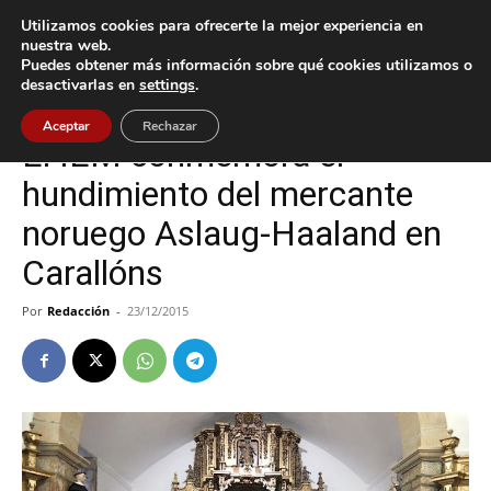
Utilizamos cookies para ofrecerte la mejor experiencia en
nuestra web.
Puedes obtener más información sobre qué cookies utilizamos o
Inicio
Gondomar
desactivarlas en
settings
.
Gondomar
Aceptar
Rechazar
El IEM conmemora el
hundimiento del mercante
noruego Aslaug-Haaland en
Carallóns
Por
Redacción
-
23/12/2015