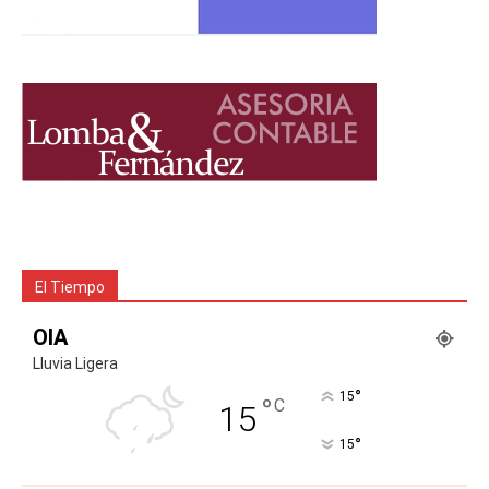
El Tiempo
OIA
Lluvia Ligera
°
15
°
C
15
°
15