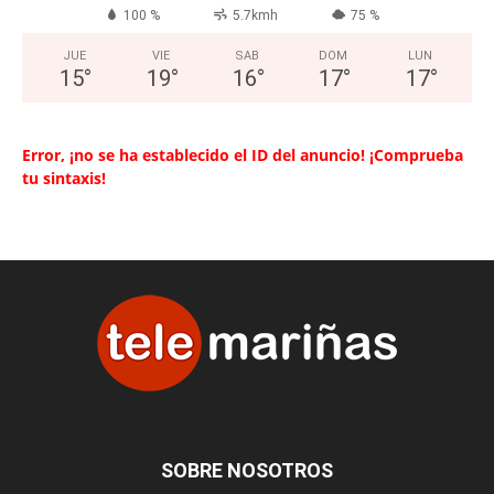
100 %
5.7kmh
75 %
JUE
VIE
SAB
DOM
LUN
15
°
19
°
16
°
17
°
17
°
Error, ¡no se ha establecido el ID del anuncio! ¡Comprueba
tu sintaxis!
SOBRE NOSOTROS