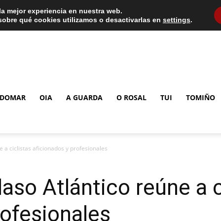
la mejor experiencia en nuestra web.
obre qué cookies utilizamos o desactivarlas en
settings
.
DOMAR
OIA
A GUARDA
O ROSAL
TUI
TOMIÑO
e a ciclistas aficionados y profesionales
laso Atlántico reúne a c
rofesionales