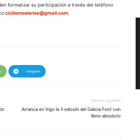
en formalizar su participación a través del teléfono
ico
ciclismooiense@gmail.com
.
p
Telegram
Artículo siguiente
ión
Arranca en Vigo la II edición del Galicia Fest con
lleno absoluto