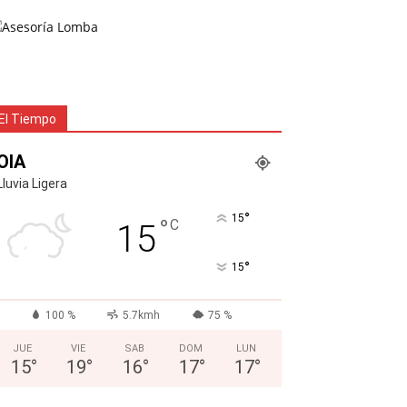
El Tiempo
OIA
Lluvia Ligera
°
15
°
C
15
°
15
100 %
5.7kmh
75 %
JUE
VIE
SAB
DOM
LUN
15
°
19
°
16
°
17
°
17
°