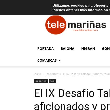
C
15
Aviso legal
Tarifas de publicidad
Oia
Utilizamos cookies para ofrecerte 
Puedes obtener más información s
Telemariñas
PORTADA
BAIONA
NIGRÁN
GON
COMARCAS
Inicio
Deportes
El IX Desafío Talaso Atlántico reún
Deportes
Oia
El IX Desafío Ta
aficionados y p