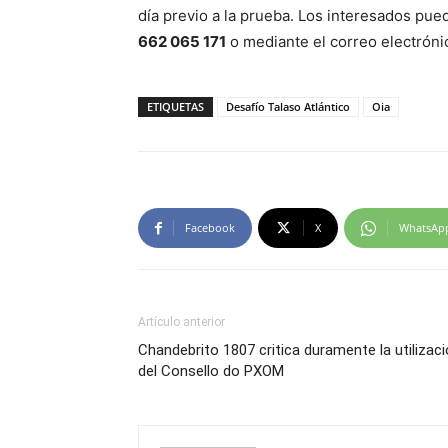
día previo a la prueba. Los interesados pued
662 065 171
o mediante el correo electrón
ETIQUETAS
Desafío Talaso Atlántico
Oia
Facebook
X
WhatsAp
Artículo anterior
Chandebrito 1807 critica duramente la utilizac
del Consello do PXOM