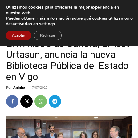
Utilizamos cookies para ofrecerte la mejor experiencia en
nuestra web.
Puedes obtener más información sobre qué cookies utilizamos o
Inicio
Cultura / Ocio
desactivarlas en
settings
.
Cultura / Ocio
Vigo
Aceptar
Rechazar
El ministro de Cultura, Ernest
Urtasun, anuncia la nueva
Biblioteca Pública del Estado
en Vigo
Por
Aninha
-
17/07/2025