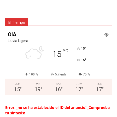
El Tiempo
OIA
Lluvia Ligera
°
15
°
C
15
°
15
100 %
5.7kmh
75 %
JUE
VIE
SAB
DOM
LUN
15
°
19
°
16
°
17
°
17
°
Error, ¡no se ha establecido el ID del anuncio! ¡Comprueba
tu sintaxis!