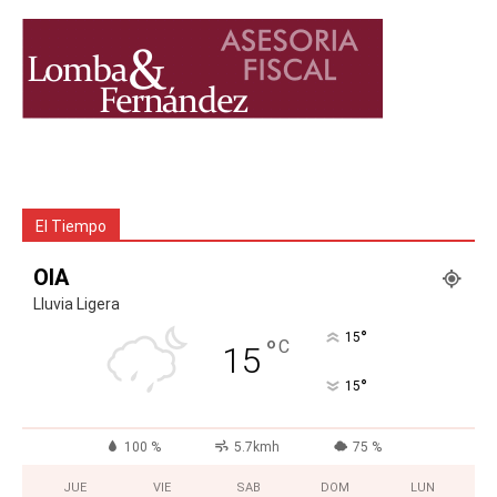
El Tiempo
OIA
Lluvia Ligera
°
15
°
C
15
°
15
100 %
5.7kmh
75 %
JUE
VIE
SAB
DOM
LUN