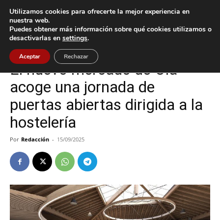
Utilizamos cookies para ofrecerte la mejor experiencia en
nuestra web.
Puedes obtener más información sobre qué cookies utilizamos o
Inicio
Oia
desactivarlas en
settings
.
Oia
Aceptar
Rechazar
El nuevo mercado de Oia
acoge una jornada de
puertas abiertas dirigida a la
hostelería
Por
Redacción
-
15/09/2025