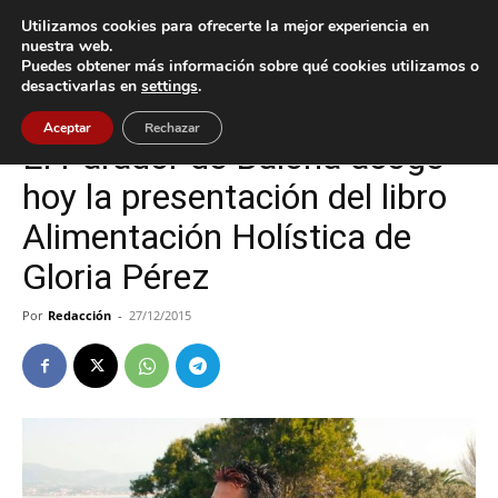
Utilizamos cookies para ofrecerte la mejor experiencia en
nuestra web.
Puedes obtener más información sobre qué cookies utilizamos o
Inicio
Baiona
desactivarlas en
settings
.
Baiona
Aceptar
Rechazar
El Parador de Baiona acoge
hoy la presentación del libro
Alimentación Holística de
Gloria Pérez
Por
Redacción
-
27/12/2015