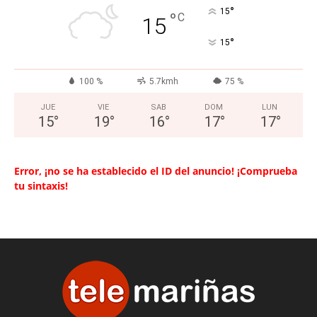
°
15
°
C
15
°
15
100 %
5.7kmh
75 %
JUE
VIE
SAB
DOM
LUN
15
°
19
°
16
°
17
°
17
°
Error, ¡no se ha establecido el ID del anuncio! ¡Comprueba
tu sintaxis!