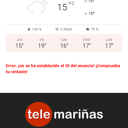
°
15
°
C
15
°
15
100 %
5.7kmh
75 %
JUE
VIE
SAB
DOM
LUN
15
°
19
°
16
°
17
°
17
°
Error, ¡no se ha establecido el ID del anuncio! ¡Comprueba
tu sintaxis!