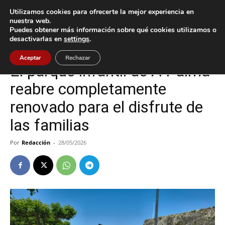
Utilizamos cookies para ofrecerte la mejor experiencia en
nuestra web.
Puedes obtener más información sobre qué cookies utilizamos o
Inicio
Baiona
desactivarlas en
settings
.
Baiona
Aceptar
Rechazar
El parque infantil de A Palma
reabre completamente
renovado para el disfrute de
las familias
Por
Redacción
-
28/05/2026