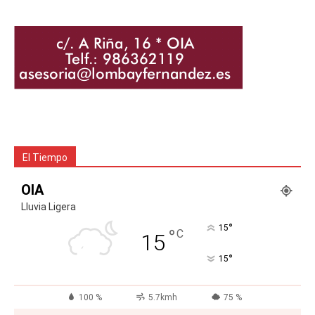
El Tiempo
OIA
Lluvia Ligera
°
15
°
C
15
°
15
100 %
5.7kmh
75 %