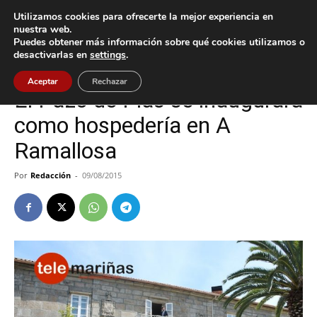
Utilizamos cookies para ofrecerte la mejor experiencia en
nuestra web.
Puedes obtener más información sobre qué cookies utilizamos o
Inicio
Nigrán
desactivarlas en
settings
.
Nigrán
Aceptar
Rechazar
El Pazo de Pías se inaugurará
como hospedería en A
Ramallosa
Por
Redacción
-
09/08/2015