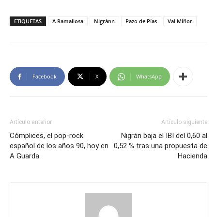
ETIQUETAS
A Ramallosa
Nigránn
Pazo de Pías
Val Miñor
Facebook
X
WhatsApp
Artículo anterior
Artículo siguiente
Cómplices, el pop-rock
Nigrán baja el IBI del 0,60 al
español de los años 90, hoy en
0,52 % tras una propuesta de
A Guarda
Hacienda