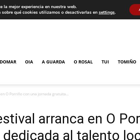
e la mejor experiencia en nuestra web.
 sobre qué cookies utilizamos o desactivarlas en
settings
.
DOMAR
OIA
A GUARDA
O ROSAL
TUI
TOMIÑO
 en O Porriño con una jornada gratuita...
estival arranca en O Po
 dedicada al talento lo