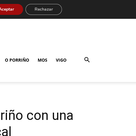
Aceptar
Rechazar
O PORRIÑO
MOS
VIGO
rriño con una
cal