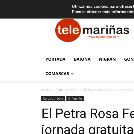
C
15
Aviso legal
Tarifas de publicidad
Oia
Utilizamos cookies para ofrecert
Puedes obtener más información
Telemariñas
PORTADA
BAIONA
NIGRÁN
GON
COMARCAS
Inicio
Cultura / Ocio
El Petra Rosa Festival arranca
Cultura / Ocio
O Porriño
El Petra Rosa F
jornada gratuita