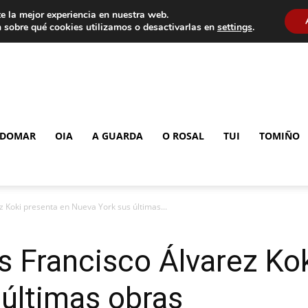
e la mejor experiencia en nuestra web.
 sobre qué cookies utilizamos o desactivarlas en
settings
.
DOMAR
OIA
A GUARDA
O ROSAL
TUI
TOMIÑO
z Koki presenta en Nueva York sus últimas...
s Francisco Álvarez Ko
últimas obras