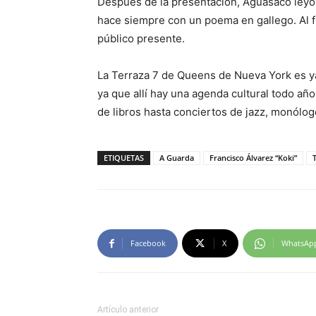
Después de la presentación, Aguasaco leyó
hace siempre con un poema en gallego. Al fi
público presente.
La Terraza 7 de Queens de Nueva York es y
ya que allí hay una agenda cultural todo añ
de libros hasta conciertos de jazz, monólogo
ETIQUETAS
A Guarda
Francisco Álvarez “Koki”
Facebook
X
WhatsAp
Artículo anterior