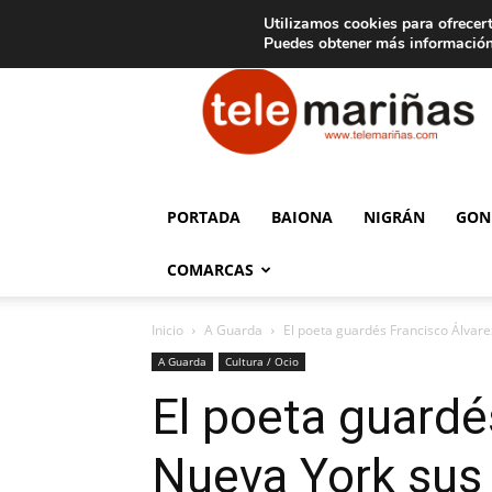
C
15
Aviso legal
Tarifas de publicidad
Oia
Utilizamos cookies para ofrecert
Puedes obtener más información
Telemariñas
PORTADA
BAIONA
NIGRÁN
GON
COMARCAS
Inicio
A Guarda
El poeta guardés Francisco Álvare
A Guarda
Cultura / Ocio
El poeta guardé
Nueva York sus 