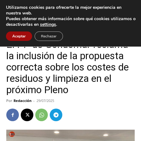
Utilizamos cookies para ofrecerte la mejor experiencia en
nuestra web.
Puedes obtener más información sobre qué cookies utilizamos o
Inicio
Gondomar
desactivarlas en
settings
.
Gondomar
Política
Aceptar
Rechazar
El PP de Gondomar reclama
la inclusión de la propuesta
correcta sobre los costes de
residuos y limpieza en el
próximo Pleno
Por
Redacción
-
29/07/2025