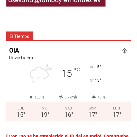
El Tiempo
OIA
Lluvia Ligera
°
15
°
C
15
°
15
100 %
5.7kmh
75 %
JUE
VIE
SAB
DOM
LUN
15
°
19
°
16
°
17
°
17
°
Error, ¡no se ha establecido el ID del anuncio! ¡Comprueba