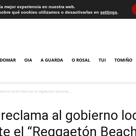
la mejor experiencia en nuestra web.
obre qué cookies utilizamos o desactivarlas en
settings
.
DOMAR
OIA
A GUARDA
O ROSAL
TUI
TOMIÑO
erno local reforzar la vigilancia durante...
reclama al gobierno loc
nte el “Reggaetón Beach