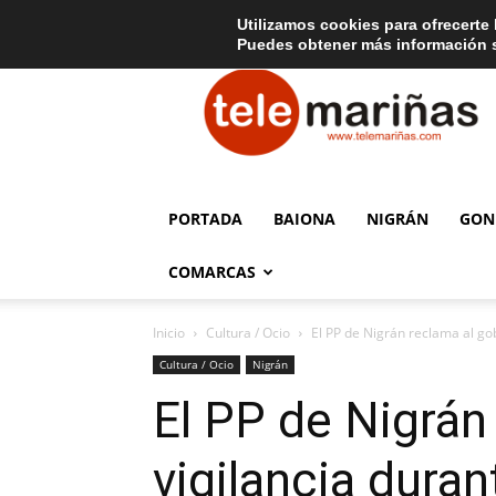
C
15
Aviso legal
Tarifas de publicidad
Oia
Utilizamos cookies para ofrecerte 
Puedes obtener más información s
Telemariñas
PORTADA
BAIONA
NIGRÁN
GON
COMARCAS
Inicio
Cultura / Ocio
El PP de Nigrán reclama al gobi
Cultura / Ocio
Nigrán
El PP de Nigrán 
vigilancia dura