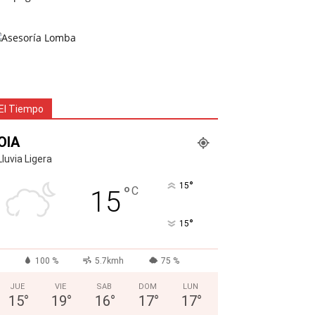
El Tiempo
OIA
Lluvia Ligera
°
15
°
C
15
°
15
100 %
5.7kmh
75 %
JUE
VIE
SAB
DOM
LUN
15
°
19
°
16
°
17
°
17
°