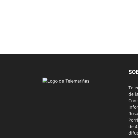
SO
Tele
de l
Conc
info
Rosa
Porr
de 4
difu