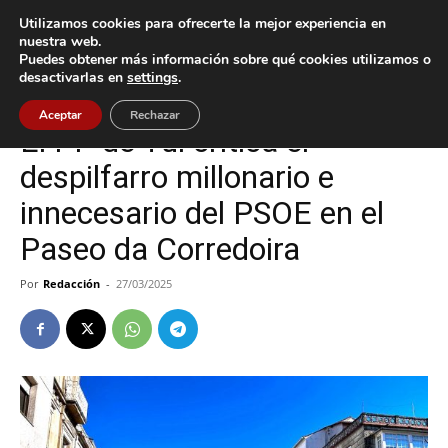
Utilizamos cookies para ofrecerte la mejor experiencia en
nuestra web.
Puedes obtener más información sobre qué cookies utilizamos o
Inicio
Cultura / Ocio
desactivarlas en
settings
.
Cultura / Ocio
Tui
Aceptar
Rechazar
El PP de Tui critica el
despilfarro millonario e
innecesario del PSOE en el
Paseo da Corredoira
Por
Redacción
-
27/03/2025