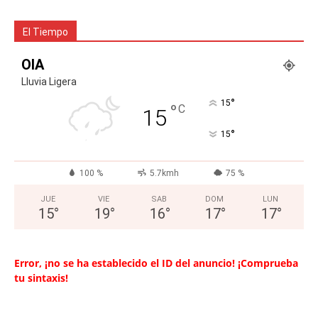
El Tiempo
OIA
Lluvia Ligera
°
15
°
C
15
°
15
100 %
5.7kmh
75 %
JUE
VIE
SAB
DOM
LUN
15
°
19
°
16
°
17
°
17
°
Error, ¡no se ha establecido el ID del anuncio! ¡Comprueba
tu sintaxis!