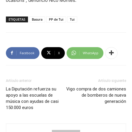
ocasións”,
denunció Nico Montes.
ETIQUETAS
Basura
PP de Tui
Tui
Facebook
X
WhatsApp
Artículo anterior
Artículo siguiente
La Diputación refuerza su
Vigo compra de dos camiones
apoyo a las escuelas de
de bomberos de nueva
música con ayudas de casi
generación
150.000 euros