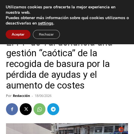
Utilizamos cookies para ofrecerte la mejor experiencia en
nuestra web.
Puedes obtener más información sobre qué cookies utilizamos o
Inicio
Tui
desactivarlas en
settings
.
Tui
Aceptar
Rechazar
El PP de Tui denuncia una
gestión “caótica” de la
recogida de basura por la
pérdida de ayudas y el
aumento de costes
Por
Redacción
-
18/06/2026