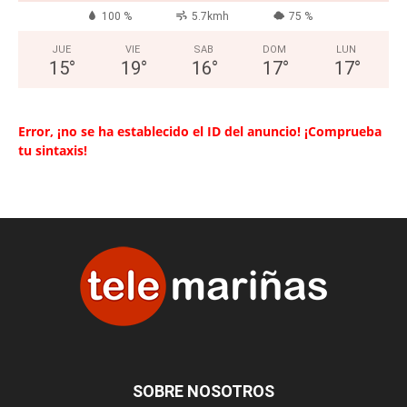
100 %
5.7kmh
75 %
JUE
VIE
SAB
DOM
LUN
15
°
19
°
16
°
17
°
17
°
Error, ¡no se ha establecido el ID del anuncio! ¡Comprueba
tu sintaxis!
SOBRE NOSOTROS