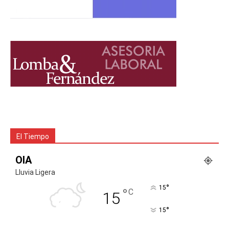
El Tiempo
OIA
Lluvia Ligera
°
15
°
C
15
°
15