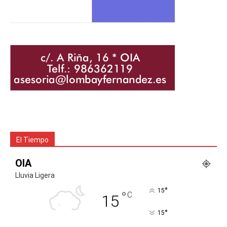
El Tiempo
OIA
Lluvia Ligera
°
15
°
C
15
°
15