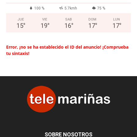
100 %
5.7kmh
75 %
JUE
VIE
SAB
DOM
LUN
15
°
19
°
16
°
17
°
17
°
Error, ¡no se ha establecido el ID del anuncio! ¡Comprueba
tu sintaxis!
SOBRE NOSOTROS