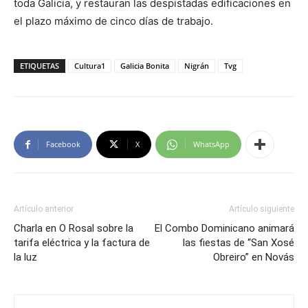
toda Galicia, y restauran las despistadas edificaciones en
el plazo máximo de cinco días de trabajo.
ETIQUETAS
Cultura1
Galicia Bonita
Nigrán
Tvg
Facebook
X
WhatsApp
Artículo anterior
Artículo siguiente
Charla en O Rosal sobre la
El Combo Dominicano animará
tarifa eléctrica y la factura de
las fiestas de “San Xosé
la luz
Obreiro” en Novás