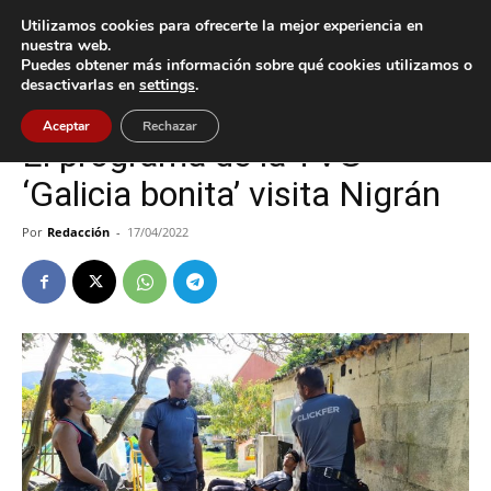
Utilizamos cookies para ofrecerte la mejor experiencia en
nuestra web.
Puedes obtener más información sobre qué cookies utilizamos o
Inicio
Cultura / Ocio
desactivarlas en
settings
.
Cultura / Ocio
Nigrán
Aceptar
Rechazar
El programa de la TVG
‘Galicia bonita’ visita Nigrán
Por
Redacción
-
17/04/2022