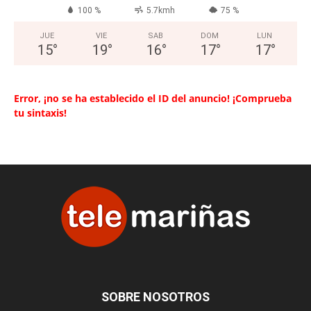
100 %
5.7kmh
75 %
JUE
VIE
SAB
DOM
LUN
15
°
19
°
16
°
17
°
17
°
Error, ¡no se ha establecido el ID del anuncio! ¡Comprueba
tu sintaxis!
SOBRE NOSOTROS