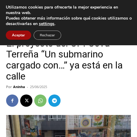
Utilizamos cookies para ofrecerte la mejor experiencia en
nuestra web.
Puedes obtener más información sobre qué cookies utilizamos o
Inicio
Baiona
desactivarlas en
settings
.
Baiona
Cultura / Ocio
Aceptar
Rechazar
El proyecto del CPI Cova
Terreña “Un submarino
cargado con…” ya está en la
calle
Por
Aninha
-
25/06/2025