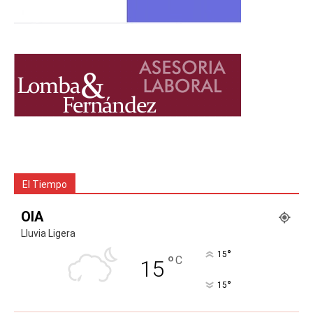
El Tiempo
OIA
Lluvia Ligera
°
15
°
C
15
°
15