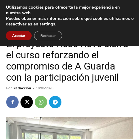
Utilizamos cookies para ofrecerte la mejor experiencia en
nuestra web.
Puedes obtener más información sobre qué cookies utilizamos o
Inicio
A Guarda
desactivarlas en
settings
.
A Guarda
Cultura / Ocio
Aceptar
Rechazar
El proyecto Rede Xove cierra
el curso reforzando el
compromiso de A Guarda
con la participación juvenil
Por
Redacción
-
10/06/2026