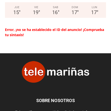
JUE
VIE
SAB
DOM
LUN
15
°
19
°
16
°
17
°
17
°
Error, ¡no se ha establecido el ID del anuncio! ¡Comprueba
tu sintaxis!
SOBRE NOSOTROS