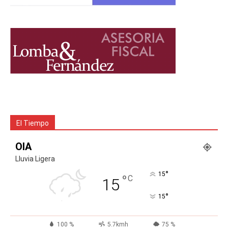
El Tiempo
OIA
Lluvia Ligera
°
15
°
C
15
°
15
100 %
5.7kmh
75 %