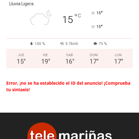
Lluvia Ligera
°
15
°
C
15
°
15
100 %
5.7kmh
75 %
JUE
VIE
SAB
DOM
LUN
15
°
19
°
16
°
17
°
17
°
Error, ¡no se ha establecido el ID del anuncio! ¡Comprueba
tu sintaxis!