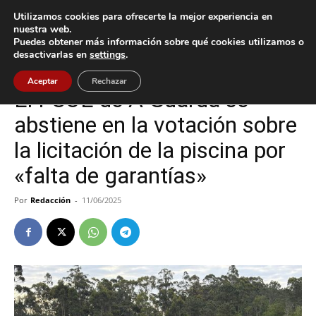
Utilizamos cookies para ofrecerte la mejor experiencia en
nuestra web.
Puedes obtener más información sobre qué cookies utilizamos o
Inicio
A Guarda
desactivarlas en
settings
.
A Guarda
Política
Aceptar
Rechazar
El PSOE de A Guarda se
abstiene en la votación sobre
la licitación de la piscina por
«falta de garantías»
Por
Redacción
-
11/06/2025