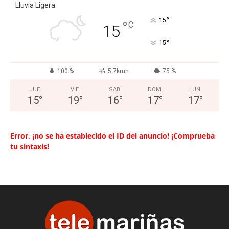
Lluvia Ligera
°
15
°
C
15
°
15
100 %
5.7kmh
75 %
JUE
VIE
SAB
DOM
LUN
15
°
19
°
16
°
17
°
17
°
Error, ¡no se ha establecido el ID del anuncio! ¡Comprueba
tu sintaxis!