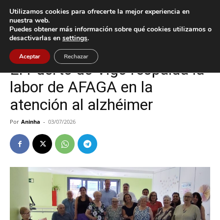
Utilizamos cookies para ofrecerte la mejor experiencia en
nuestra web.
Puedes obtener más información sobre qué cookies utilizamos o
Inicio
Cultura / Ocio
desactivarlas en
settings
.
Cultura / Ocio
Vigo
Aceptar
Rechazar
El Puerto de Vigo respalda la
labor de AFAGA en la
atención al alzhéimer
Por
Aninha
-
03/07/2026