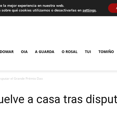
e la mejor experiencia en nuestra web.
 sobre qué cookies utilizamos o desactivarlas en
settings
.
DOMAR
OIA
A GUARDA
O ROSAL
TUI
TOMIÑO
 disputar el Grande Prémio Dao
uelve a casa tras dispu