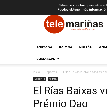
C
15
Aviso legal
Tarifas de publicidad
Oia
Utilizamos cookies para ofrecert
Puedes obtener más información
Telemariñas
PORTADA
BAIONA
NIGRÁN
GON
COMARCAS
Inicio
Deportes
El Rías Baixas vuelve a casa tras
Deportes
Nigrán
El Rías Baixas v
Prémio Dao