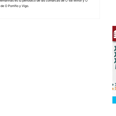
elemariñas es tu periódico de las comarcas de O Val Miñor y O
 de O Porriño y Vigo.