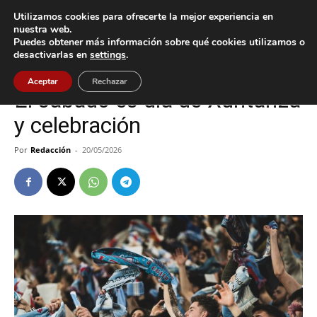
Utilizamos cookies para ofrecerte la mejor experiencia en
nuestra web.
Puedes obtener más información sobre qué cookies utilizamos o
Inicio
Celta
desactivarlas en
settings
.
Celta
Deportes
Vigo
Aceptar
Rechazar
El sábado es día de Xuntanza
y celebración
Por
Redacción
-
20/05/2026