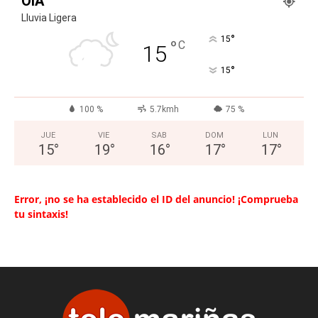
OIA
Lluvia Ligera
°
15
°
C
15
°
15
100 %
5.7kmh
75 %
JUE
VIE
SAB
DOM
LUN
15
°
19
°
16
°
17
°
17
°
Error, ¡no se ha establecido el ID del anuncio! ¡Comprueba
tu sintaxis!