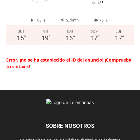
°
15
100 %
5.7kmh
75 %
JUE
VIE
SAB
DOM
LUN
15
°
19
°
16
°
17
°
17
°
Error, ¡no se ha establecido el ID del anuncio! ¡Comprueba
tu sintaxis!
SOBRE NOSOTROS