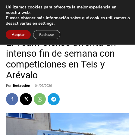
Utilizamos cookies para ofrecerte la mejor experiencia en
nuestra web.
Puedes obtener más información sobre qué cookies utilizamos o
Inicio
Deportes
desactivarlas en
settings
.
Deportes
Oia
Aceptar
Rechazar
El Team Oiense afronta un
intenso fin de semana con
competiciones en Teis y
Arévalo
Por
Redacción
-
04/07/2026