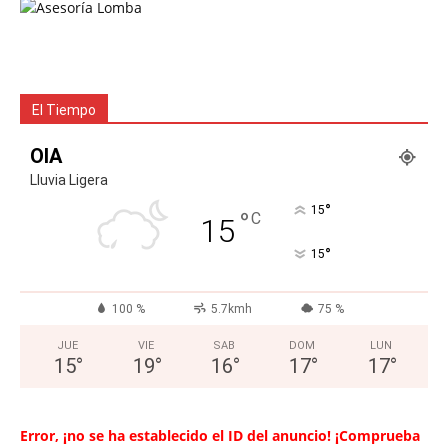
El Tiempo
OIA
Lluvia Ligera
°
15
°
C
15
°
15
100 %
5.7kmh
75 %
JUE
VIE
SAB
DOM
LUN
15
°
19
°
16
°
17
°
17
°
Error, ¡no se ha establecido el ID del anuncio! ¡Comprueba