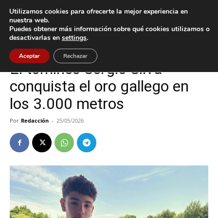
Utilizamos cookies para ofrecerte la mejor experiencia en
nuestra web.
Puedes obtener más información sobre qué cookies utilizamos o
Inicio
A Guarda
desactivarlas en
settings
.
A Guarda
Deportes
Tomiño
Aceptar
Rechazar
El tomiñés Sergio Silva
conquista el oro gallego en
los 3.000 metros
Por
Redacción
-
25/05/2026