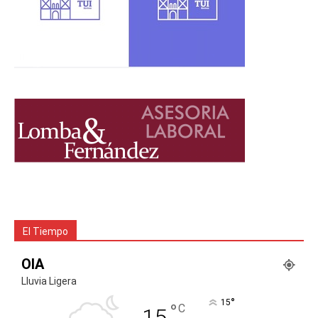
El Tiempo
OIA
Lluvia Ligera
°
15
°
C
15