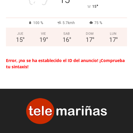
°
15
100 %
5.7kmh
75 %
JUE
VIE
SAB
DOM
LUN
15
°
19
°
16
°
17
°
17
°
Error, ¡no se ha establecido el ID del anuncio! ¡Comprueba
tu sintaxis!