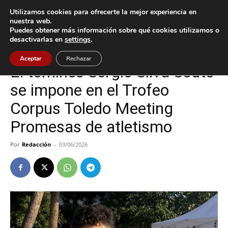
Utilizamos cookies para ofrecerte la mejor experiencia en
nuestra web.
Puedes obtener más información sobre qué cookies utilizamos o
Inicio
Deportes
desactivarlas en
settings
.
Deportes
Tomiño
Aceptar
Rechazar
El tomiñés Sergio Silva Souto
se impone en el Trofeo
Corpus Toledo Meeting
Promesas de atletismo
Por
Redacción
-
03/06/2026