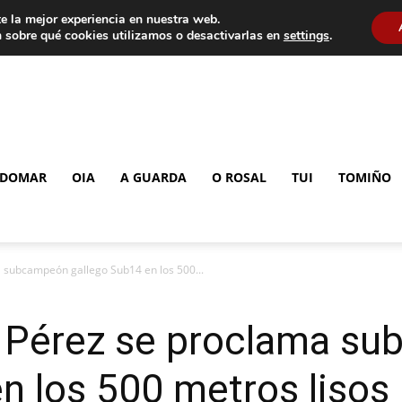
e la mejor experiencia en nuestra web.
 sobre qué cookies utilizamos o desactivarlas en
settings
.
DOMAR
OIA
A GUARDA
O ROSAL
TUI
TOMIÑO
a subcampeón gallego Sub14 en los 500...
l Pérez se proclama s
n los 500 metros lisos