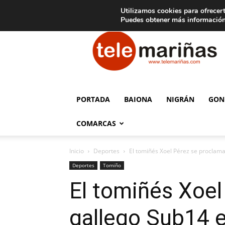
C
15
Aviso legal
Tarifas de publicidad
Oia
Utilizamos cookies para ofrecert
Puedes obtener más información
Telemariñas
PORTADA
BAIONA
NIGRÁN
GON
COMARCAS
Inicio
Deportes
El tomiñés Xoel Pérez se proclam
Deportes
Tomiño
El tomiñés Xoe
gallego Sub14 e