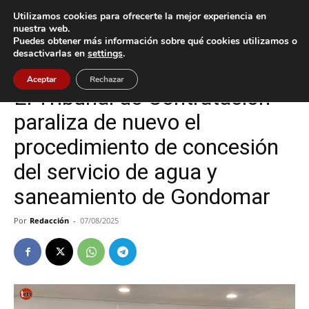
Utilizamos cookies para ofrecerte la mejor experiencia en
nuestra web.
Puedes obtener más información sobre qué cookies utilizamos o
Inicio
Gondomar
desactivarlas en
settings
.
Gondomar
Política
Aceptar
Rechazar
El Tribunal de Contratación
paraliza de nuevo el
procedimiento de concesión
del servicio de agua y
saneamiento de Gondomar
Por
Redacción
-
07/08/2025