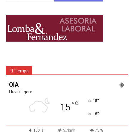
El Tiempo
OIA
Lluvia Ligera
°
15
°
C
15
°
15
100 %
5.7kmh
75 %