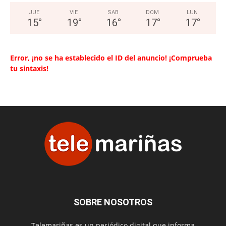
JUE
VIE
SAB
DOM
LUN
15
°
19
°
16
°
17
°
17
°
Error, ¡no se ha establecido el ID del anuncio! ¡Comprueba
tu sintaxis!
SOBRE NOSOTROS
Telemariñas es un periódico digital que informa