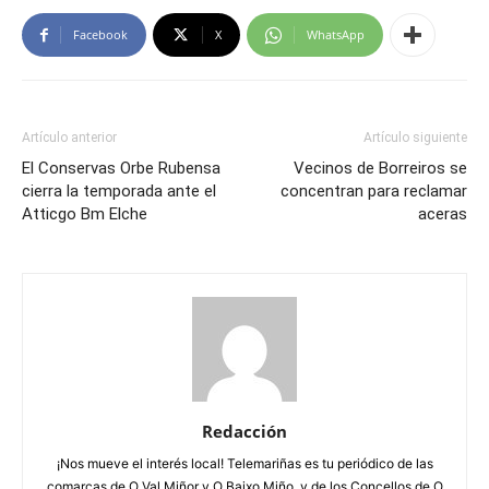
Facebook
X
WhatsApp
Artículo anterior
Artículo siguiente
El Conservas Orbe Rubensa
Vecinos de Borreiros se
cierra la temporada ante el
concentran para reclamar
Atticgo Bm Elche
aceras
Redacción
¡Nos mueve el interés local! Telemariñas es tu periódico de las
comarcas de O Val Miñor y O Baixo Miño, y de los Concellos de O