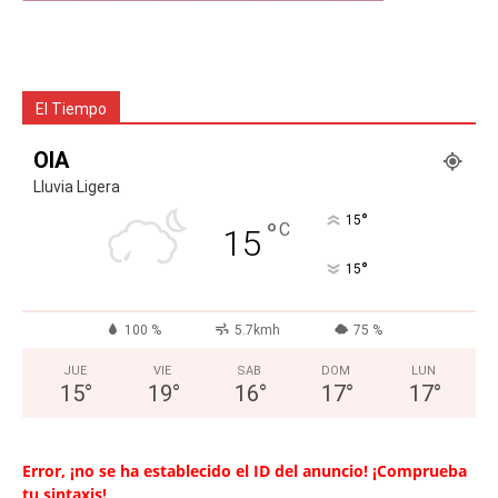
El Tiempo
OIA
Lluvia Ligera
°
15
°
C
15
°
15
100 %
5.7kmh
75 %
JUE
VIE
SAB
DOM
LUN
15
°
19
°
16
°
17
°
17
°
Error, ¡no se ha establecido el ID del anuncio! ¡Comprueba
tu sintaxis!