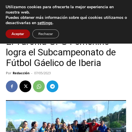
Utilizamos cookies para ofrecerte la mejor experiencia en
nuestra web.
Puedes obtener más información sobre qué cookies utilizamos o
Inicio
Deportes
desactivarlas en
settings
.
Deportes
Gondomar
Aceptar
Rechazar
El Turonia GFG Femenino
logra el Subcampeonato de
Fútbol Gáelico de Iberia
Por
Redacción
-
07/05/2023