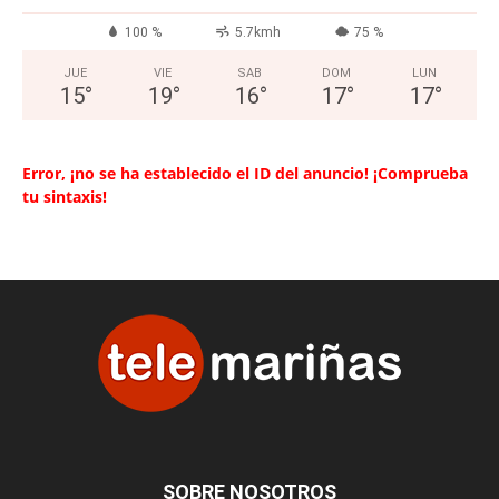
100 %
5.7kmh
75 %
JUE
VIE
SAB
DOM
LUN
15
°
19
°
16
°
17
°
17
°
Error, ¡no se ha establecido el ID del anuncio! ¡Comprueba
tu sintaxis!
SOBRE NOSOTROS