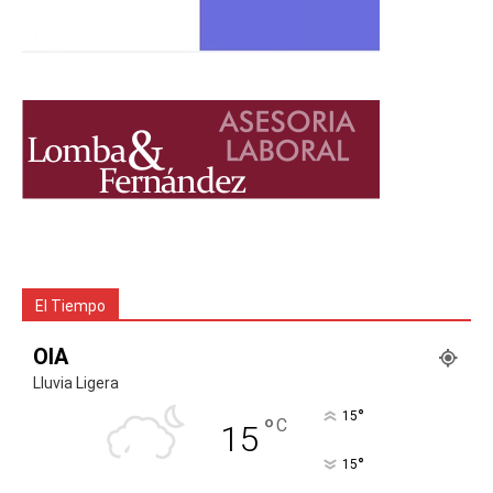
El Tiempo
OIA
Lluvia Ligera
°
15
°
C
15
°
15