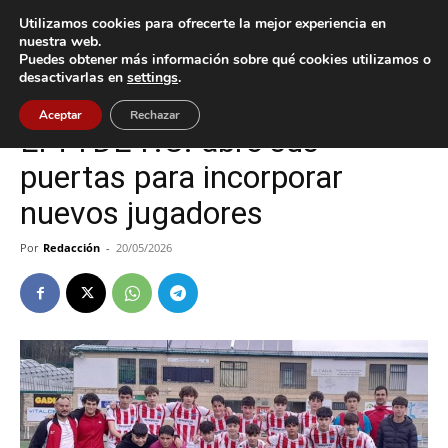
Utilizamos cookies para ofrecerte la mejor experiencia en
nuestra web.
Puedes obtener más información sobre qué cookies utilizamos o
Inicio
Deportes
desactivarlas en
settings
.
Deportes
Tui
Aceptar
Rechazar
El TYDE F.C. abre sus
puertas para incorporar
nuevos jugadores
Por
Redacción
-
20/05/2026