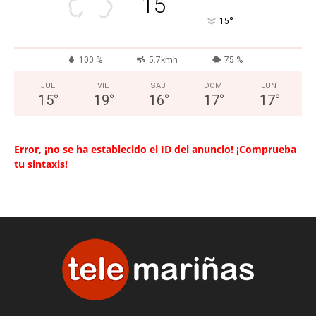
15
°
15
100 %
5.7kmh
75 %
JUE
VIE
SAB
DOM
LUN
15
°
19
°
16
°
17
°
17
°
Error, ¡no se ha establecido el ID del anuncio! ¡Comprueba
tu sintaxis!