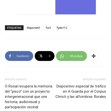
ETIQUETAS
Deportes1
Tui1
Tyde F.C
Facebook
X
WhatsApp
Artículo anterior
Artículo siguiente
O Rosal recupera la memoria
Dispositivo especial de tráfico
del “pisco” con un proyecto
en A Guarda por el Corpus
intergeneracional que une
Christi y las alfombras florales
historia, audiovisual y
participación vecinal