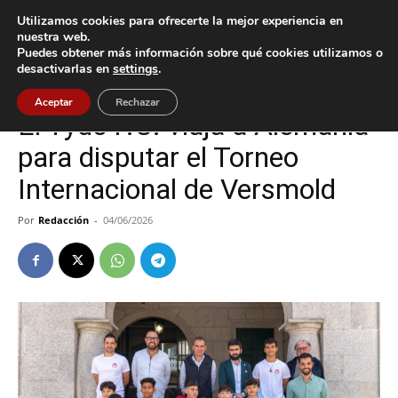
Utilizamos cookies para ofrecerte la mejor experiencia en
nuestra web.
Puedes obtener más información sobre qué cookies utilizamos o
Inicio
Deportes
desactivarlas en
settings
.
Deportes
Tui
Aceptar
Rechazar
El Tyde F.C. viaja a Alemania
para disputar el Torneo
Internacional de Versmold
Por
Redacción
-
04/06/2026