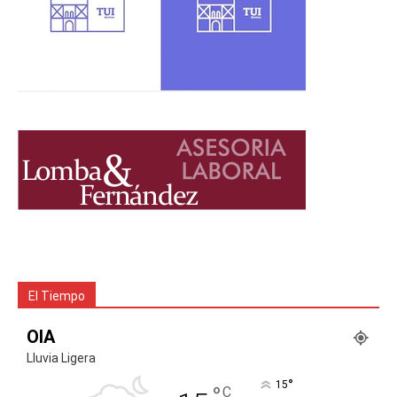
El Tiempo
OIA
Lluvia Ligera
°
15
°
C