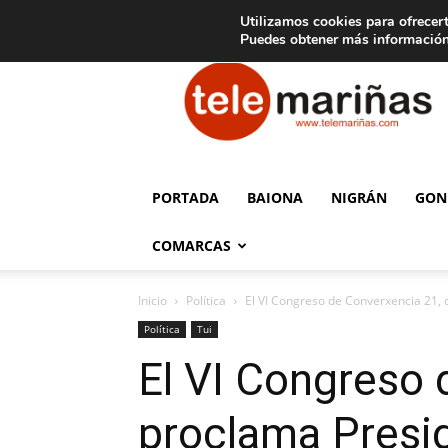
C
15
Aviso legal
Tarifas de publicidad
Oia
Utilizamos cookies para ofrecert
Puedes obtener más información
Telemariñas
PORTADA
BAIONA
NIGRÁN
GON
COMARCAS
Inicio
Política
El VI Congreso de Converxencia 21, c
Política
Tui
El VI Congreso 
proclama Presid